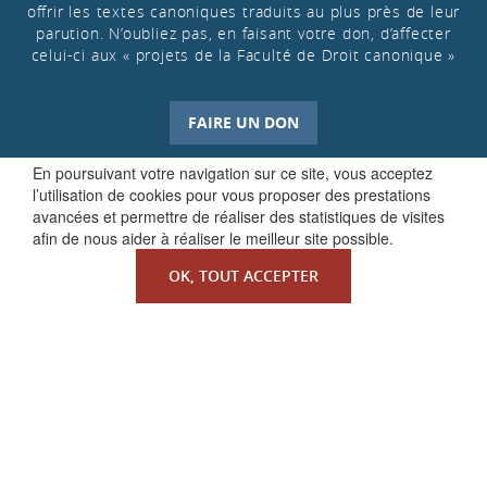
offrir les textes canoniques traduits au plus près de leur
parution. N’oubliez pas, en faisant votre don, d’affecter
celui-ci aux « projets de la Faculté de Droit canonique »
FAIRE UN DON
En poursuivant votre navigation sur ce site, vous acceptez
l’utilisation de cookies pour vous proposer des prestations
avancées et permettre de réaliser des statistiques de visites
afin de nous aider à réaliser le meilleur site possible.
OK, TOUT ACCEPTER
QUI SOMMES-NOUS ?
La Faculté de Droit canonique
Partenaires / mécènes