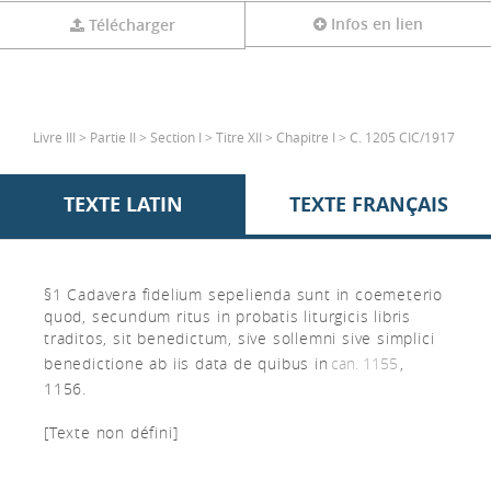
Infos en lien
Télécharger
Livre III > Partie II > Section I > Titre XII > Chapitre I > C. 1205 CIC/1917
TEXTE LATIN
TEXTE FRANÇAIS
§1 Cadavera fidelium sepelienda sunt in coemeterio
quod, secundum ritus in probatis liturgicis libris
traditos, sit benedictum, sive sollemni sive simplici
benedictione ab iis data de quibus in
can. 1155
,
1156.
[Texte non défini]