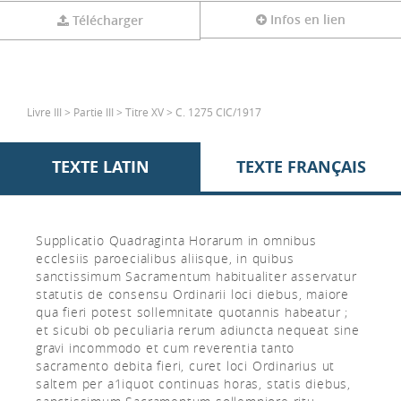
Infos en lien
Télécharger
Livre III > Partie III > Titre XV > C. 1275 CIC/1917
TEXTE LATIN
TEXTE FRANÇAIS
Supplicatio Quadraginta Horarum in omnibus
ecclesiis paroecialibus aliisque, in quibus
sanctissimum Sacramentum habitualiter asservatur
statutis de consensu Ordinarii loci diebus, maiore
qua fieri potest sollemnitate quotannis habeatur ;
et sicubi ob peculiaria rerum adiuncta nequeat sine
gravi incommodo et cum reverentia tanto
sacramento debita fieri, curet loci Ordinarius ut
saltem per a1iquot continuas horas, statis diebus,