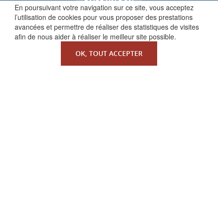
FAIRE UN DON
En poursuivant votre navigation sur ce site, vous acceptez
l’utilisation de cookies pour vous proposer des prestations
avancées et permettre de réaliser des statistiques de visites
afin de nous aider à réaliser le meilleur site possible.
OK, TOUT ACCEPTER
QUI SOMMES-NOUS ?
La Faculté de Droit canonique
Partenaires / mécènes
Liens utiles
MENTIONS LÉGALES