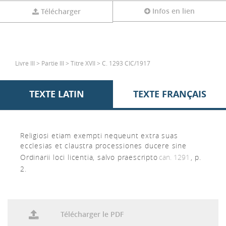
Infos en lien
Télécharger
Livre III > Partie III > Titre XVII > C. 1293 CIC/1917
TEXTE LATIN
TEXTE FRANÇAIS
Religiosi etiam exempti nequeunt extra suas
ecclesias et claustra processiones ducere sine
Ordinarii loci licentia, salvo praescripto
can. 1291
, p.
2.
Télécharger le PDF