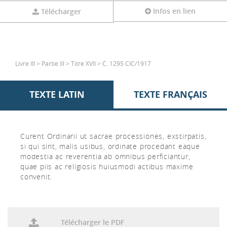
Infos en lien
Télécharger
Livre III > Partie III > Titre XVII > C. 1295 CIC/1917
TEXTE LATIN
TEXTE FRANÇAIS
Curent Ordinarii ut sacrae processiones, exstirpatis,
si qui sint, malis usibus, ordinate procedant eaque
modestia ac reverentia ab omnibus perficiantur,
quae piis ac religiosis huiusmodi actibus maxime
convenit.
Télécharger le PDF