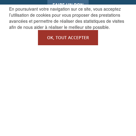
FAIRE UN DON
En poursuivant votre navigation sur ce site, vous acceptez
l’utilisation de cookies pour vous proposer des prestations
avancées et permettre de réaliser des statistiques de visites
afin de nous aider à réaliser le meilleur site possible.
OK, TOUT ACCEPTER
QUI SOMMES-NOUS ?
La Faculté de Droit canonique
Partenaires / mécènes
Liens utiles
MENTIONS LÉGALES