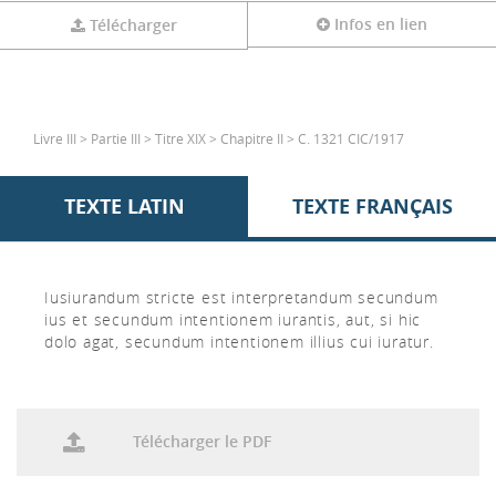
Infos en lien
Télécharger
Livre III > Partie III > Titre XIX > Chapitre II > C. 1321 CIC/1917
TEXTE LATIN
TEXTE FRANÇAIS
Iusiurandum stricte est interpretandum secundum
ius et secundum intentionem iurantis, aut, si hic
dolo agat, secundum intentionem illius cui iuratur.
Télécharger le PDF