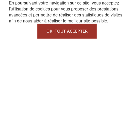
FAIRE UN DON
En poursuivant votre navigation sur ce site, vous acceptez
l’utilisation de cookies pour vous proposer des prestations
avancées et permettre de réaliser des statistiques de visites
afin de nous aider à réaliser le meilleur site possible.
OK, TOUT ACCEPTER
QUI SOMMES-NOUS ?
La Faculté de Droit canonique
Partenaires / mécènes
Liens utiles
MENTIONS LÉGALES