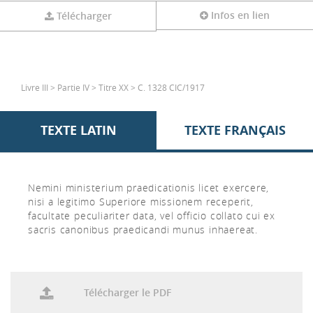
Infos en lien
Télécharger
Livre III > Partie IV > Titre XX > C. 1328 CIC/1917
TEXTE LATIN
TEXTE FRANÇAIS
Nemini ministerium praedicationis licet exercere,
nisi a legitimo Superiore missionem receperit,
facultate peculiariter data, vel officio collato cui ex
sacris canonibus praedicandi munus inhaereat.
Télécharger le PDF