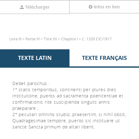
Infos en lien
Télécharger
Livre III > Partie IV > Titre XX > Chapitre I > C. 1330 CIC/1917
TEXTE LATIN
TEXTE FRANÇAIS
Debet parochus :
1° statis temporibus, continenti per plures dies
institutione, pueros ad sacramenta poenitentiae et
confirmationis rite suscipienda singulis annis
praeparare ;
2° peculiari omnino studio, praesertim, si nihil obsit,
Quadragesimae tempore, pueros sic instituere ut
sancte Sancta primum de altari libent.