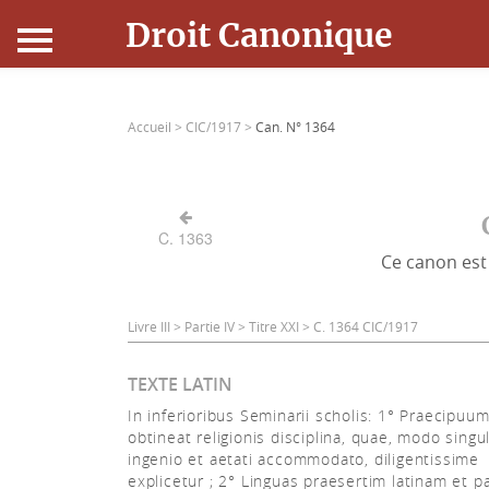
Droit Canonique
Accueil
Accueil >
CIC/1917 >
Can. N° 1364
Droit Canonique
Ressources
C. 1363
Ce canon est 
Actualités
Connexion
Livre III > Partie IV > Titre XXI > C. 1364 CIC/1917
TEXTE LATIN
In inferioribus Seminarii scholis: 1° Praecipuu
obtineat religionis disciplina, quae, modo sing
ingenio et aetati accommodato, diligentissime
explicetur ; 2° Linguas praesertim latinam et p