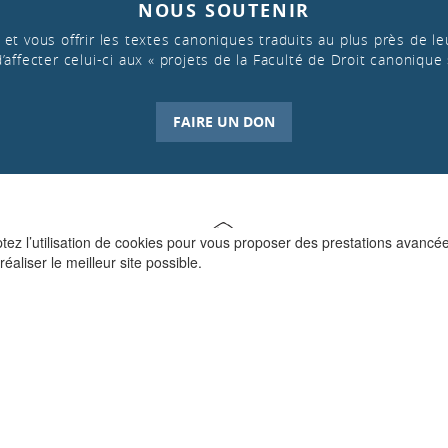
NOUS SOUTENIR
et vous offrir les textes canoniques traduits au plus près de leu
d’affecter celui-ci aux « projets de la Faculté de Droit canonique 
FAIRE UN DON
ptez l’utilisation de cookies pour vous proposer des prestations avancé
réaliser le meilleur site possible.
QUI SOMMES-NOUS ?
La Faculté de Droit canonique