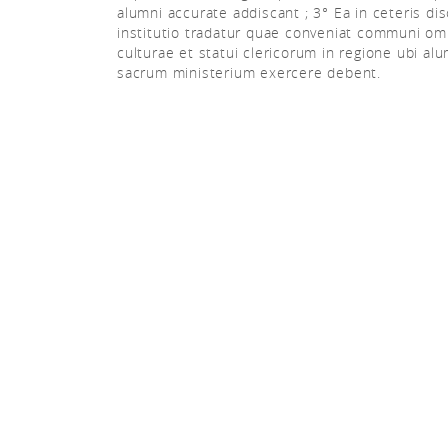
alumni accurate addiscant ; 3° Ea in ceteris disc
institutio tradatur quae conveniat communi o
culturae et statui clericorum in regione ubi al
sacrum ministerium exercere debent.