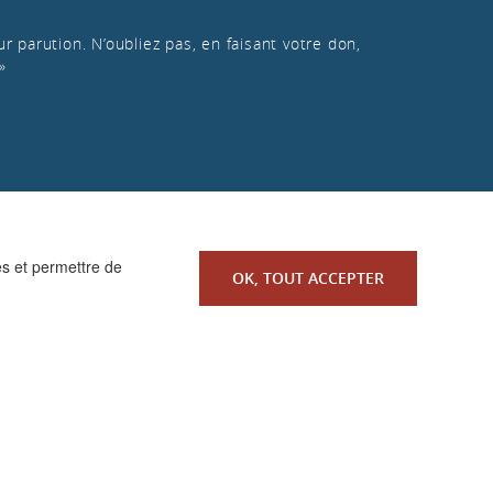
r parution. N’oubliez pas, en faisant votre don,
»
es et permettre de
OK, TOUT ACCEPTER