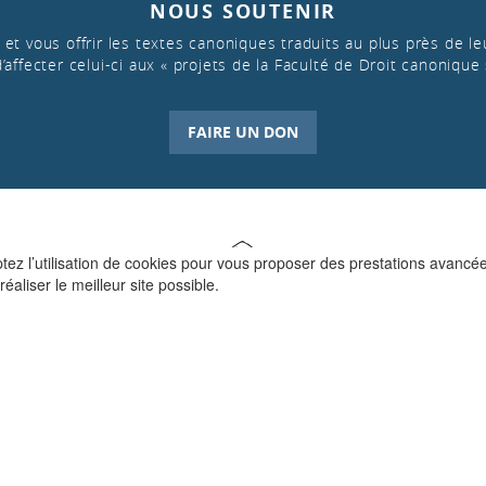
NOUS SOUTENIR
et vous offrir les textes canoniques traduits au plus près de leu
d’affecter celui-ci aux « projets de la Faculté de Droit canonique 
FAIRE UN DON
ptez l’utilisation de cookies pour vous proposer des prestations avancé
réaliser le meilleur site possible.
QUI SOMMES-NOUS ?
La Faculté de Droit canonique