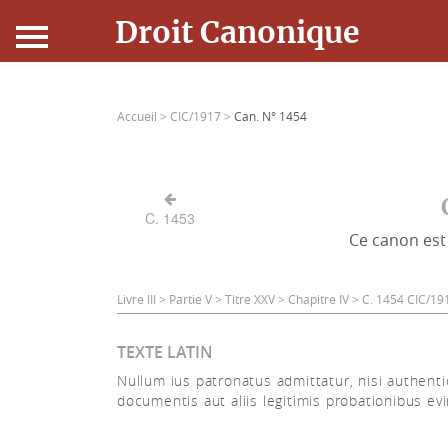
Droit Canonique
Accueil
Accueil >
CIC/1917 >
Can. N° 1454
Droit Canonique
Ressources
C. 1453
Ce canon est 
Actualités
Connexion
Livre III > Partie V > Titre XXV > Chapitre IV > C. 1454 CIC/19
TEXTE LATIN
Nullum ius patronatus admittatur, nisi authenti
documentis aut aliis legitimis probationibus evi