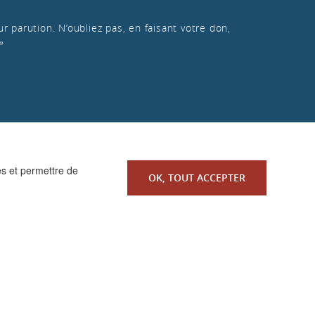
r parution. N’oubliez pas, en faisant votre don,
»
es et permettre de
OK, TOUT ACCEPTER