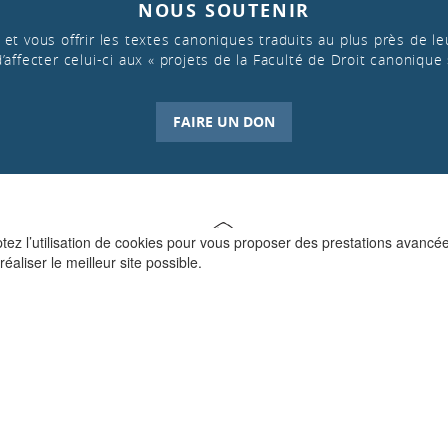
NOUS SOUTENIR
et vous offrir les textes canoniques traduits au plus près de leu
d’affecter celui-ci aux « projets de la Faculté de Droit canonique 
FAIRE UN DON
ptez l’utilisation de cookies pour vous proposer des prestations avancé
réaliser le meilleur site possible.
QUI SOMMES-NOUS ?
La Faculté de Droit canonique