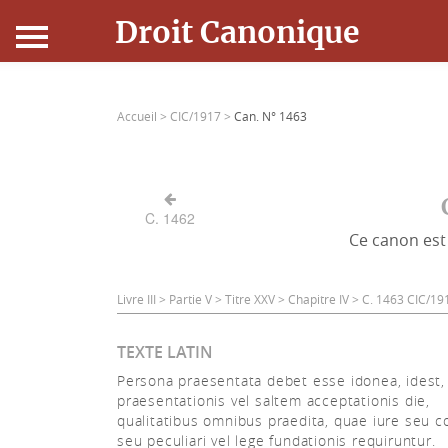
Droit Canonique
Accueil
Accueil >
CIC/1917 >
Can. N° 1463
Droit Canonique
Ressources
C. 1462
Ce canon est 
Actualités
Connexion
Livre III > Partie V > Titre XXV > Chapitre IV > C. 1463 CIC/19
TEXTE LATIN
Persona praesentata debet esse idonea, idest,
praesentationis vel saltem acceptationis die,
qualitatibus omnibus praedita, quae iure seu 
seu peculiari vel lege fundationis requiruntur.