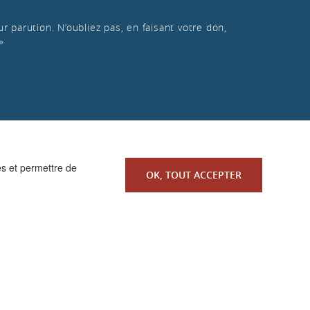
r parution. N’oubliez pas, en faisant votre don,
»
es et permettre de
OK, TOUT ACCEPTER