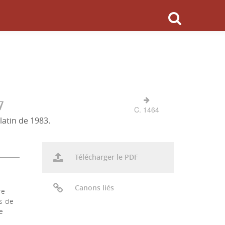
7
C. 1464
latin de 1983.
Télécharger le PDF
Canons liés
re
s de
e