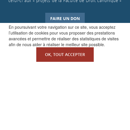
celui-ci aux « projets de la Faculté de Droit canonique »
FAIRE UN DON
En poursuivant votre navigation sur ce site, vous acceptez
l’utilisation de cookies pour vous proposer des prestations
avancées et permettre de réaliser des statistiques de visites
afin de nous aider à réaliser le meilleur site possible.
OK, TOUT ACCEPTER
QUI SOMMES-NOUS ?
La Faculté de Droit canonique
Partenaires / mécènes
Liens utiles