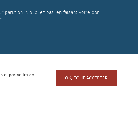
r parution. N’oubliez pas, en faisant votre don,
»
es et permettre de
OK, TOUT ACCEPTER