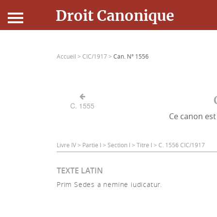
Droit Canonique
Accueil
Accueil >
CIC/1917 >
Can. N° 1556
Droit Canonique
Ressources
C. 1555
Ce canon est 
Actualités
Connexion
Livre IV > Partie I > Section I > Titre I > C. 1556 CIC/1917
TEXTE LATIN
Prim Sedes a nemine iudicatur.