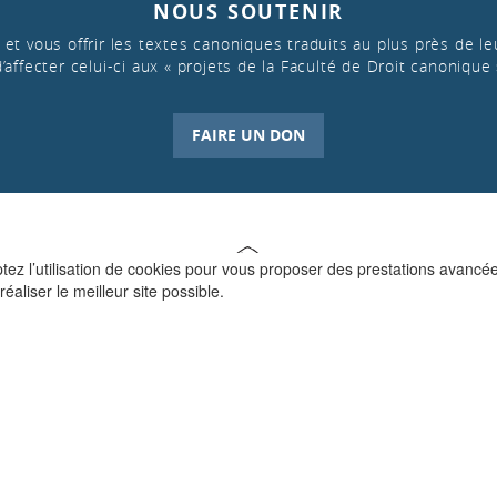
NOUS SOUTENIR
et vous offrir les textes canoniques traduits au plus près de leu
d’affecter celui-ci aux « projets de la Faculté de Droit canonique 
FAIRE UN DON
ptez l’utilisation de cookies pour vous proposer des prestations avancé
réaliser le meilleur site possible.
QUI SOMMES-NOUS ?
La Faculté de Droit canonique