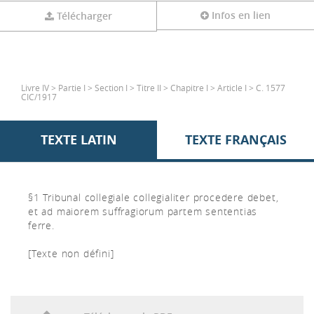
Infos en lien
Télécharger
Livre IV > Partie I > Section I > Titre II > Chapitre I > Article I > C. 1577
CIC/1917
TEXTE LATIN
TEXTE FRANÇAIS
§1 Tribunal collegiale collegialiter procedere debet,
et ad maiorem suffragiorum partem sententias
ferre.
[Texte non défini]