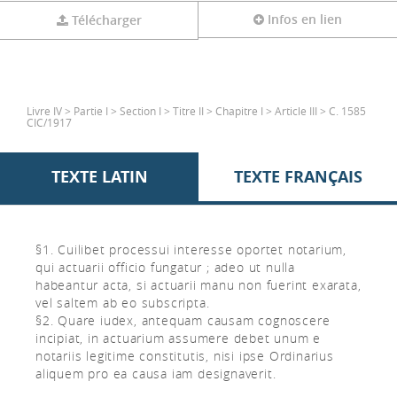
Infos en lien
Télécharger
Livre IV > Partie I > Section I > Titre II > Chapitre I > Article III > C. 1585
CIC/1917
TEXTE LATIN
TEXTE FRANÇAIS
§1. Cuilibet processui interesse oportet notarium,
qui actuarii officio fungatur ; adeo ut nulla
habeantur acta, si actuarii manu non fuerint exarata,
vel saltem ab eo subscripta.
§2. Quare iudex, antequam causam cognoscere
incipiat, in actuarium assumere debet unum e
notariis legitime constitutis, nisi ipse Ordinarius
aliquem pro ea causa iam designaverit.