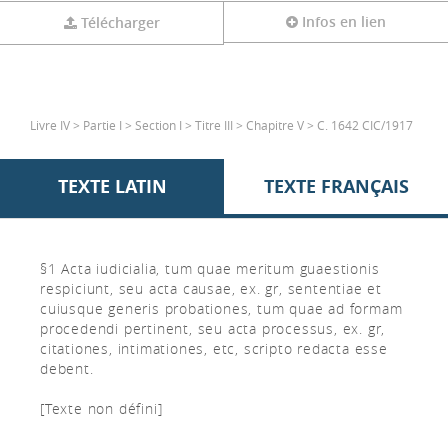
Infos en lien
Télécharger
Livre IV > Partie I > Section I > Titre III > Chapitre V > C. 1642 CIC/1917
TEXTE LATIN
TEXTE FRANÇAIS
§1 Acta iudicialia, tum quae meritum guaestionis
respiciunt, seu acta causae, ex. gr, sententiae et
cuiusque generis probationes, tum quae ad formam
procedendi pertinent, seu acta processus, ex. gr,
citationes, intimationes, etc, scripto redacta esse
debent.
[Texte non défini]