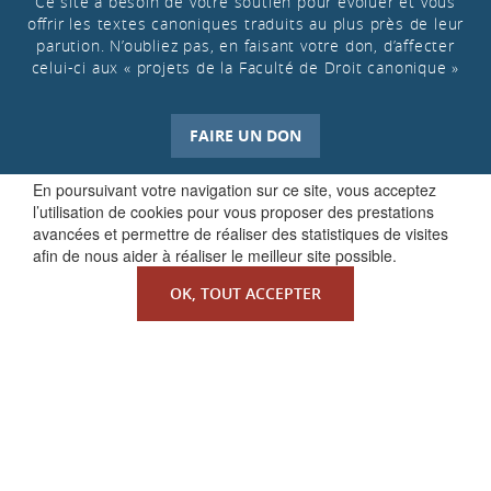
Ce site a besoin de votre soutien pour évoluer et vous
offrir les textes canoniques traduits au plus près de leur
parution. N’oubliez pas, en faisant votre don, d’affecter
celui-ci aux « projets de la Faculté de Droit canonique »
FAIRE UN DON
En poursuivant votre navigation sur ce site, vous acceptez
l’utilisation de cookies pour vous proposer des prestations
avancées et permettre de réaliser des statistiques de visites
afin de nous aider à réaliser le meilleur site possible.
OK, TOUT ACCEPTER
QUI SOMMES-NOUS ?
La Faculté de Droit canonique