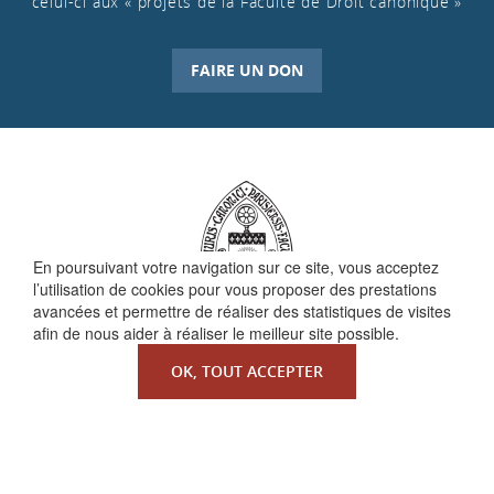
celui-ci aux « projets de la Faculté de Droit canonique »
FAIRE UN DON
En poursuivant votre navigation sur ce site, vous acceptez
l’utilisation de cookies pour vous proposer des prestations
avancées et permettre de réaliser des statistiques de visites
afin de nous aider à réaliser le meilleur site possible.
OK, TOUT ACCEPTER
QUI SOMMES-NOUS ?
La Faculté de Droit canonique
Partenaires / mécènes
Liens utiles