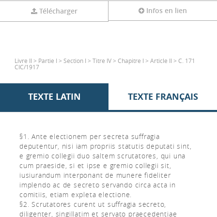
Infos en lien
Télécharger
Livre II > Partie I > Section I > Titre IV > Chapitre I > Article II > C. 171
CIC/1917
TEXTE LATIN
TEXTE FRANÇAIS
§1. Ante electionem per secreta suffragia
deputentur, nisi iam propriis statutis deputati sint,
e gremio collegii duo saltem scrutatores, qui una
cum praeside, si et ipse e gremio collegii sit,
iusiurandum interponant de munere fideliter
implendo ac de secreto servando circa acta in
comitiis, etiam expleta electione.
§2. Scrutatores curent ut suffragia secreto,
diligenter, singillatim et servato praecedentiae