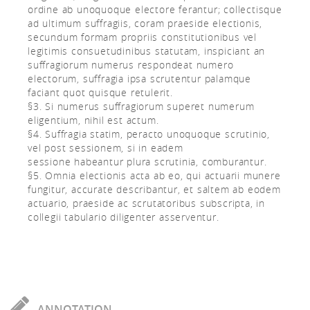
ordine ab unoquoque electore ferantur; collectisque
ad ultimum suffragiis, coram praeside electionis,
secundum formam propriis constitutionibus vel
legitimis consuetudinibus statutam, inspiciant an
suffragiorum numerus respondeat numero
electorum, suffragia ipsa scrutentur palamque
faciant quot quisque retulerit.
§3. Si numerus suffragiorum superet numerum
eligentium, nihil est actum.
§4. Suffragia statim, peracto unoquoque scrutinio,
vel post sessionem, si in eadem
sessione habeantur plura scrutinia, comburantur.
§5. Omnia electionis acta ab eo, qui actuarii munere
fungitur, accurate describantur, et saltem ab eodem
actuario, praeside ac scrutatoribus subscripta, in
collegii tabulario diligenter asserventur.
ANNOTATION