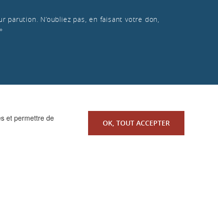
r parution. N’oubliez pas, en faisant votre don,
»
es et permettre de
OK, TOUT ACCEPTER