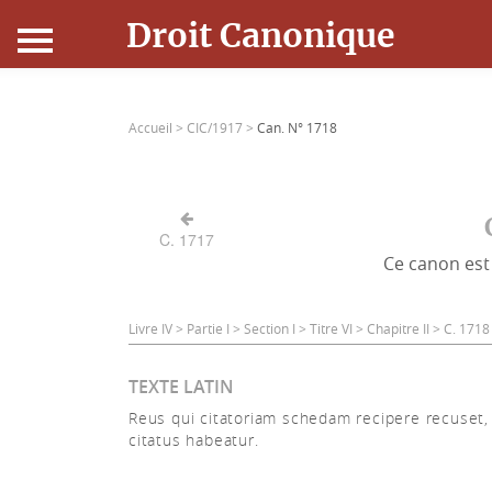
Droit Canonique
Accueil
Accueil >
CIC/1917 >
Can. N° 1718
Droit Canonique
Ressources
C. 1717
Ce canon est 
Actualités
Connexion
Livre IV > Partie I > Section I > Titre VI > Chapitre II > C. 17
TEXTE LATIN
Reus qui citatoriam schedam recipere recuset, 
citatus habeatur.