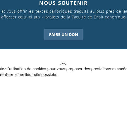
NOUS SOUTENIR
et vous offrir les textes canoniques traduits au plus près de leu
d’affecter celui-ci aux « projets de la Faculté de Droit canonique 
FAIRE UN DON
ptez l’utilisation de cookies pour vous proposer des prestations avancé
réaliser le meilleur site possible.
QUI SOMMES-NOUS ?
La Faculté de Droit canonique