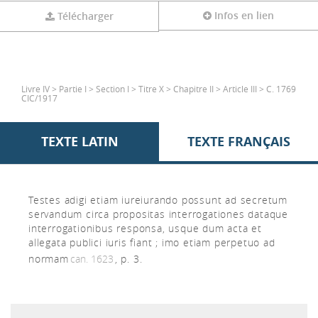
Infos en lien
Télécharger
Livre IV > Partie I > Section I > Titre X > Chapitre II > Article III > C. 1769
CIC/1917
TEXTE LATIN
TEXTE FRANÇAIS
Testes adigi etiam iureiurando possunt ad secretum
servandum circa propositas interrogationes dataque
interrogationibus responsa, usque dum acta et
allegata publici iuris fiant ; imo etiam perpetuo ad
normam
can. 1623
, p. 3.