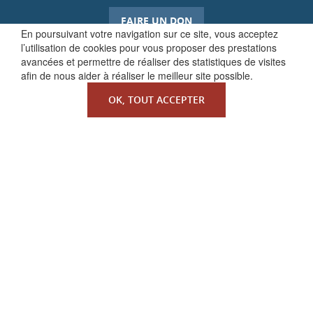
FAIRE UN DON
En poursuivant votre navigation sur ce site, vous acceptez
l’utilisation de cookies pour vous proposer des prestations
avancées et permettre de réaliser des statistiques de visites
afin de nous aider à réaliser le meilleur site possible.
OK, TOUT ACCEPTER
QUI SOMMES-NOUS ?
La Faculté de Droit canonique
Partenaires / mécènes
Liens utiles
MENTIONS LÉGALES