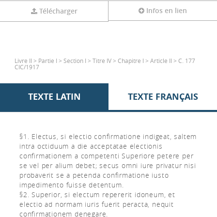
Infos en lien
Télécharger
Livre II > Partie I > Section I > Titre IV > Chapitre I > Article II > C. 177
CIC/1917
TEXTE LATIN
TEXTE FRANÇAIS
§1. Electus, si electio confirmatione indigeat, saltem
intra octiduum a die acceptatae electionis
confirmationem a competenti Superiore petere per
se vel per alium debet; secus omni iure privatur nisi
probaverit se a petenda confirmatione iusto
impedimento fuisse detentum.
§2. Superior, si electum repererit idoneum, et
electio ad normam iuris fuerit peracta, nequit
confirmationem denegare.