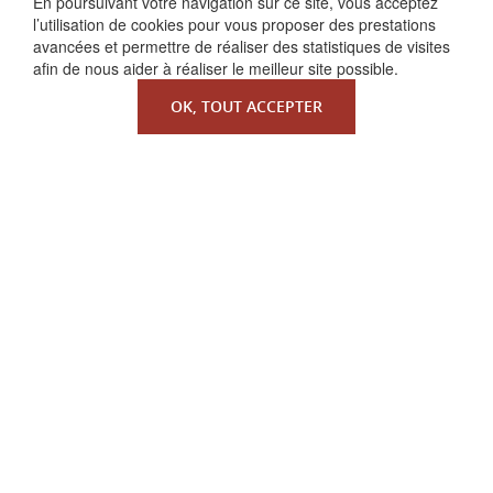
En poursuivant votre navigation sur ce site, vous acceptez
l’utilisation de cookies pour vous proposer des prestations
avancées et permettre de réaliser des statistiques de visites
afin de nous aider à réaliser le meilleur site possible.
OK, TOUT ACCEPTER
QUI SOMMES-NOUS ?
La Faculté de Droit canonique
Partenaires / mécènes
Liens utiles
MENTIONS LÉGALES