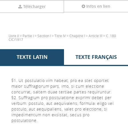
Infos en lien
Télécharger
Livre II > Partie I > Section I > Titre IV > Chapitre I > Article III > C. 180
CIC/1917
TEXTE LATIN
TEXTE FRANÇAIS
§1. Ut postulatio vim habeat, pro ea stet oportet
maior suffragiorum pars, imo, si cum electione
concurrat, saltem duae tertiae partes requiruntur.
§2. Suffragium pro postulatione exprimi debet per
verbum: postulo, aut aequivalens; formula: eligo vel
postulo, aut aequipallens, valet pro electione, si
impedimentum non exsistat, secus pro
postulatione.