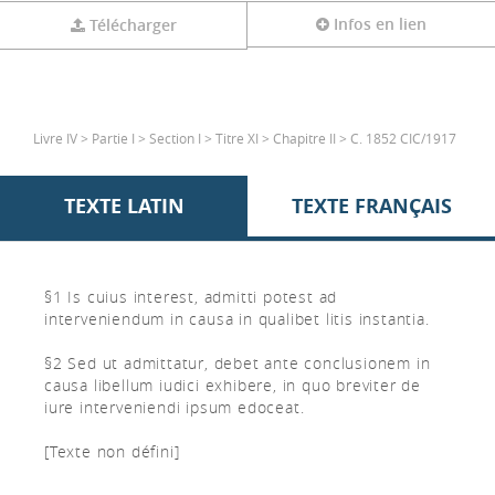
Infos en lien
Télécharger
Livre IV > Partie I > Section I > Titre XI > Chapitre II > C. 1852 CIC/1917
TEXTE LATIN
TEXTE FRANÇAIS
§1 Is cuius interest, admitti potest ad
interveniendum in causa in qualibet litis instantia.
§2 Sed ut admittatur, debet ante conclusionem in
causa libellum iudici exhibere, in quo breviter de
iure interveniendi ipsum edoceat.
[Texte non défini]