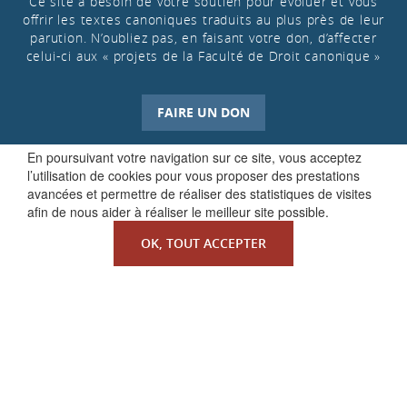
Ce site a besoin de votre soutien pour évoluer et vous
offrir les textes canoniques traduits au plus près de leur
parution. N’oubliez pas, en faisant votre don, d’affecter
celui-ci aux « projets de la Faculté de Droit canonique »
FAIRE UN DON
En poursuivant votre navigation sur ce site, vous acceptez
l’utilisation de cookies pour vous proposer des prestations
avancées et permettre de réaliser des statistiques de visites
afin de nous aider à réaliser le meilleur site possible.
OK, TOUT ACCEPTER
QUI SOMMES-NOUS ?
La Faculté de Droit canonique