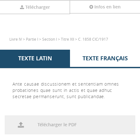
Infos en lien
Télécharger
Livre IV > Partie I > Section I > Titre XII > C. 1858 CIC/1917
TEXTE LATIN
TEXTE FRANÇAIS
Ante causae discussionem et sententiam omnes
probationes quae sunt in actis et quae adhuc
secretae permanserunt, sunt publicandae.
Télécharger le PDF