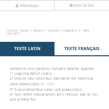
Infos en lien
Télécharger
Livre IV > Partie I > Section I > Titre XIV > Chapitre II > C. 1894
CIC/1917
TEXTE LATIN
TEXTE FRANÇAIS
Sententia vitio sanabilis nullitatis laborat, quando :
1° Legitima defuit citatio ;
2° Motivis seu rationibus decidendi est destituta
salvo praescripto
can. 1605
;
3° Subscriptionibus caret iure praescriptis ;
4° Non refert indicationem anni, mensis, diei et loci
quo prolata fuit.