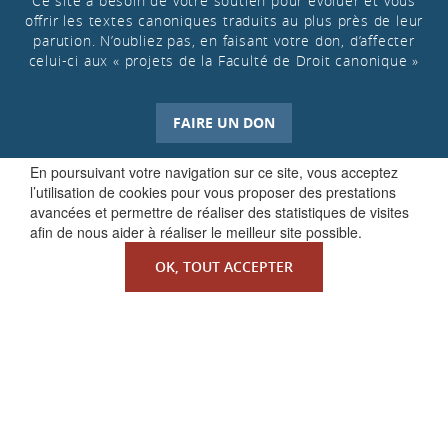
Ce site a besoin de votre soutien pour évoluer et vous
offrir les textes canoniques traduits au plus près de leur
parution. N’oubliez pas, en faisant votre don, d’affecter
celui-ci aux « projets de la Faculté de Droit canonique »
FAIRE UN DON
En poursuivant votre navigation sur ce site, vous acceptez
l’utilisation de cookies pour vous proposer des prestations
avancées et permettre de réaliser des statistiques de visites
afin de nous aider à réaliser le meilleur site possible.
OK, TOUT ACCEPTER
QUI SOMMES-NOUS ?
La Faculté de Droit canonique