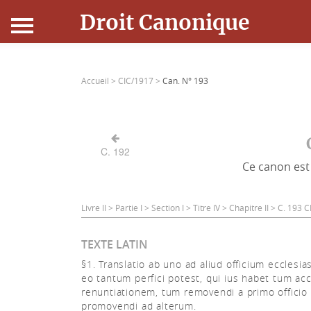
Droit Canonique
Accueil
Accueil >
CIC/1917 >
Can. N° 193
Droit Canonique
Ressources
C. 192
Ce canon est 
Actualités
Connexion
Livre II > Partie I > Section I > Titre IV > Chapitre II > C. 193
TEXTE LATIN
§1. Translatio ab uno ad aliud officium ecclesi
eo tantum perfici potest, qui ius habet tum ac
renuntiationem, tum removendi a primo officio
promovendi ad alterum.