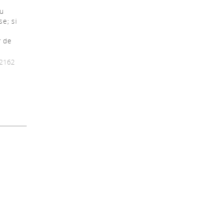
du
se; si
r de
 2162