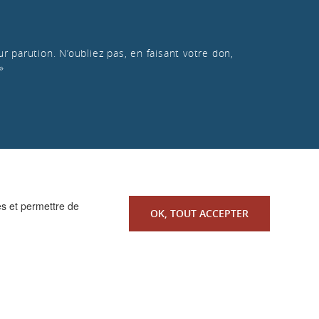
r parution. N’oubliez pas, en faisant votre don,
»
es et permettre de
OK, TOUT ACCEPTER