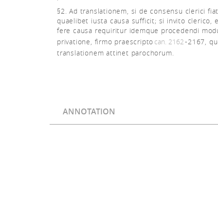
§2. Ad translationem, si de consensu clerici fia
quaelibet iusta causa sufficit; si invito clerico
fere causa requiritur idemque procedendi mod
privatione, firmo praescripto
can. 2162
-2167, q
translationem attinet parochorum.
ANNOTATION