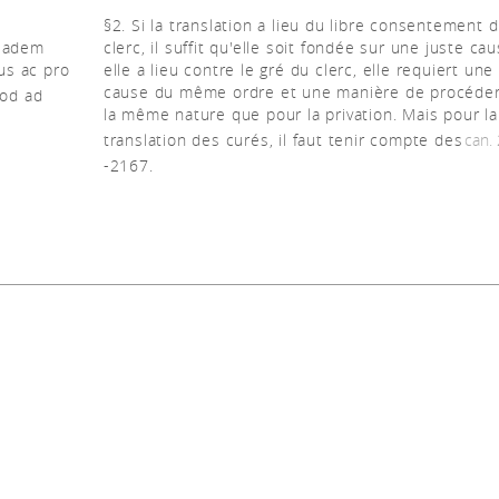
t
§2. Si la translation a lieu du libre consentement 
, eadem
clerc, il suffit qu'elle soit fondée sur une juste cau
us ac pro
elle a lieu contre le gré du clerc, elle requiert une
cause du même ordre et une manière de procéde
uod ad
la même nature que pour la privation. Mais pour la
translation des curés, il faut tenir compte des
can.
-2167.