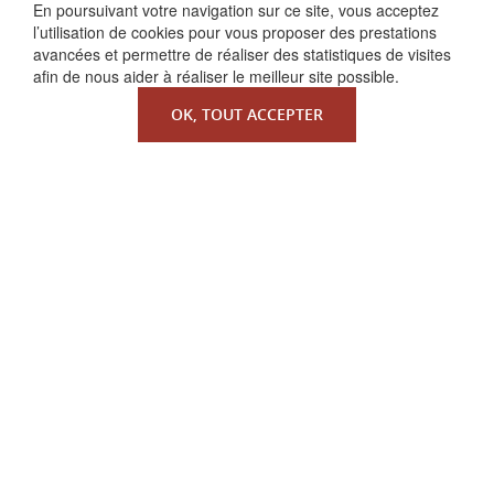
FAIRE UN DON
En poursuivant votre navigation sur ce site, vous acceptez
l’utilisation de cookies pour vous proposer des prestations
avancées et permettre de réaliser des statistiques de visites
afin de nous aider à réaliser le meilleur site possible.
OK, TOUT ACCEPTER
QUI SOMMES-NOUS ?
La Faculté de Droit canonique
Partenaires / mécènes
Liens utiles
MENTIONS LÉGALES