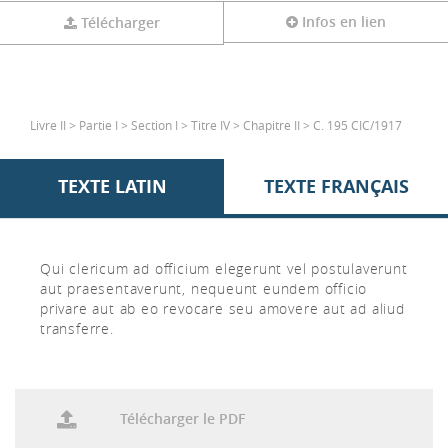
Infos en lien
Télécharger
Livre II > Partie I > Section I > Titre IV > Chapitre II > C. 195 CIC/1917
TEXTE LATIN
TEXTE FRANÇAIS
Qui clericum ad officium elegerunt vel postulaverunt
aut praesentaverunt, nequeunt eundem officio
privare aut ab eo revocare seu amovere aut ad aliud
transferre.
Télécharger le PDF