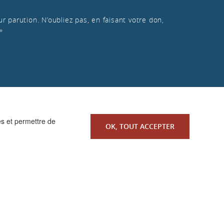
r parution. N’oubliez pas, en faisant votre don,
»
es et permettre de
OK, TOUT ACCEPTER