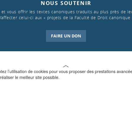
NOUS SOUTENIR
et vous offrir les textes canoniques traduits au plus près de leu
d’affecter celui-ci aux « projets de la Faculté de Droit canonique 
FAIRE UN DON
ptez l’utilisation de cookies pour vous proposer des prestations avancé
réaliser le meilleur site possible.
QUI SOMMES-NOUS ?
La Faculté de Droit canonique