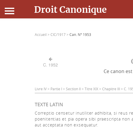
Droit Canonique
Accueil
Accueil >
CIC/1917 >
Can. N° 1953
Droit Canonique
Ressources
C. 1952
Ce canon est 
Actualités
Connexion
Livre IV > Partie I > Section II > Titre XIX > Chapitre III > C. 
TEXTE LATIN
Correptio censetur inutiliter adhibita, si reus 
poenitentias et pia opera sibi praescripta non 
aut acceptata non exsequatur.