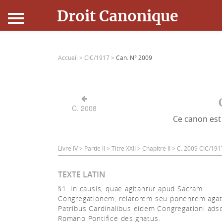
Droit Canonique
Accueil
Accueil >
CIC/1917 >
Can. N° 2009
Droit Canonique
Ressources
C. 2008
Ce canon est 
Actualités
Connexion
Livre IV > Partie II > Titre XXII > Chapitre II > C. 2009 CIC/191
TEXTE LATIN
§1. In causis, quae agitantur apud Sacram
Congregationem, relatorem seu ponentem agat
Patribus Cardinalibus eidem Congregationi adscr
Romano Pontifice designatus.