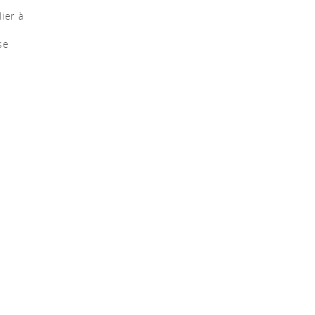
ier à
se