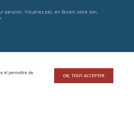
r parution. N’oubliez pas, en faisant votre don,
»
es et permettre de
OK, TOUT ACCEPTER