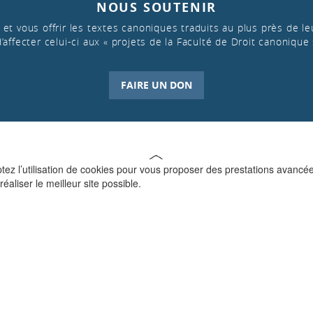
NOUS SOUTENIR
et vous offrir les textes canoniques traduits au plus près de leu
d’affecter celui-ci aux « projets de la Faculté de Droit canonique 
FAIRE UN DON
ptez l’utilisation de cookies pour vous proposer des prestations avancé
réaliser le meilleur site possible.
QUI SOMMES-NOUS ?
La Faculté de Droit canonique