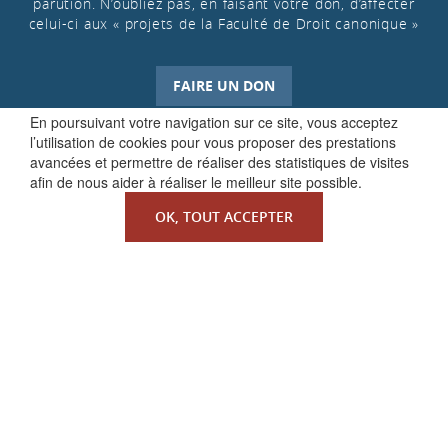
parution. N’oubliez pas, en faisant votre don, d’affecter
celui-ci aux « projets de la Faculté de Droit canonique »
FAIRE UN DON
En poursuivant votre navigation sur ce site, vous acceptez
l’utilisation de cookies pour vous proposer des prestations
avancées et permettre de réaliser des statistiques de visites
afin de nous aider à réaliser le meilleur site possible.
OK, TOUT ACCEPTER
QUI SOMMES-NOUS ?
La Faculté de Droit canonique
Partenaires / mécènes
Liens utiles