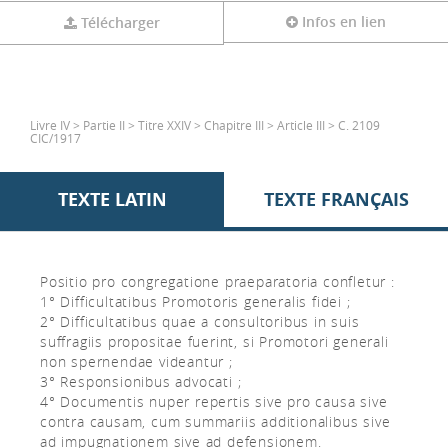
Infos en lien
Télécharger
Livre IV > Partie II > Titre XXIV > Chapitre III > Article III > C. 2109
CIC/1917
TEXTE LATIN
TEXTE FRANÇAIS
Positio pro congregatione praeparatoria confletur :
1° Difficultatibus Promotoris generalis fidei ;
2° Difficultatibus quae a consultoribus in suis
suffragiis propositae fuerint, si Promotori generali
non spernendae videantur ;
3° Responsionibus advocati ;
4° Documentis nuper repertis sive pro causa sive
contra causam, cum summariis additionalibus sive
ad impugnationem sive ad defensionem.