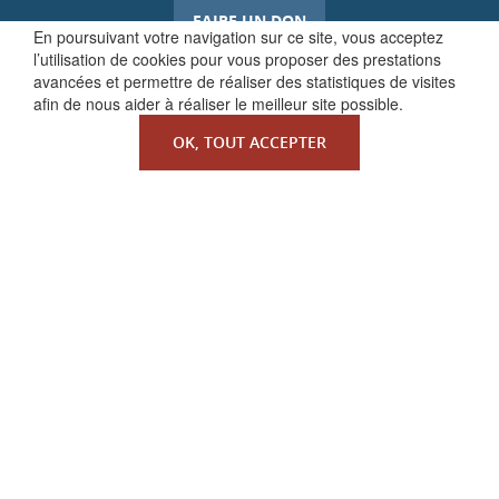
FAIRE UN DON
En poursuivant votre navigation sur ce site, vous acceptez
l’utilisation de cookies pour vous proposer des prestations
avancées et permettre de réaliser des statistiques de visites
afin de nous aider à réaliser le meilleur site possible.
OK, TOUT ACCEPTER
QUI SOMMES-NOUS ?
La Faculté de Droit canonique
Partenaires / mécènes
Liens utiles
MENTIONS LÉGALES