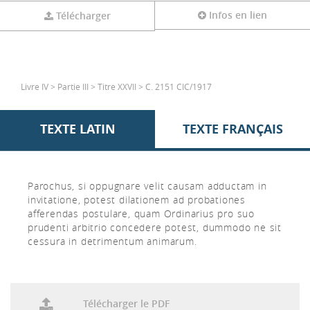
Infos en lien
Télécharger
Livre IV > Partie III > Titre XXVII > C. 2151 CIC/1917
TEXTE LATIN
TEXTE FRANÇAIS
Parochus, si oppugnare velit causam adductam in
invitatione, potest dilationem ad probationes
afferendas postulare, quam Ordinarius pro suo
prudenti arbitrio concedere potest, dummodo ne sit
cessura in detrimentum animarum.
Télécharger le PDF