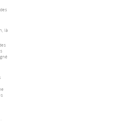
 des
, là
 des
es
igné
s
me
es
.