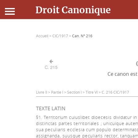
Droit Canonique
Accueil
Accueil >
CIC/1917 >
Can. N° 216
Droit Canonique
Ressources
C. 215
Ce canon est 
Actualités
Connexion
Livre II > Partie I > Section I > Titre VI > C. 216 CIC/1917
TEXTE LATIN
§1. Territorium cuiuslibet dioecesis dividatur in
distinctas partes territoriales ; unicuique aute
sua peculiaris ecclesia cum populo determinat
assignanda, suusque peculiaris rector, tanqua