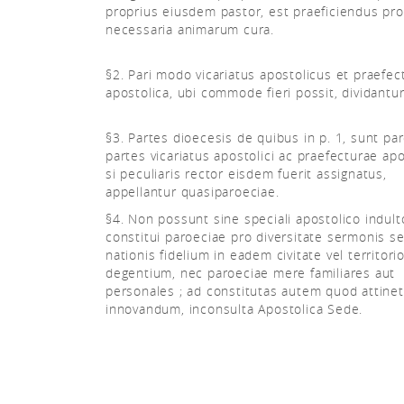
proprius eiusdem pastor, est praeficiendus pro
necessaria animarum cura.
§2. Pari modo vicariatus apostolicus et praefec
apostolica, ubi commode fieri possit, dividantur
§3. Partes dioecesis de quibus in p. 1, sunt par
partes vicariatus apostolici ac praefecturae apo
si peculiaris rector eisdem fuerit assignatus,
appellantur quasiparoeciae.
§4. Non possunt sine speciali apostolico indult
constitui paroeciae pro diversitate sermonis s
nationis fidelium in eadem civitate vel territori
degentium, nec paroeciae mere familiares aut
personales ; ad constitutas autem quod attinet,
innovandum, inconsulta Apostolica Sede.