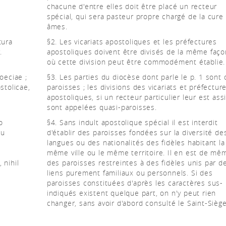
chacune d'entre elles doit être placé un recteur
spécial, qui sera pasteur propre chargé de la cure
âmes.
tura
§2. Les vicariats apostoliques et les préfectures
.
apostoliques doivent être divisés de la même façon
où cette division peut être commodément établie.
oeciae ;
§3. Les parties du diocèse dont parle le p. 1 sont
stolicae,
paroisses ; les divisions des vicariats et préfectur
apostoliques, si un recteur particulier leur est ass
sont appelées quasi-paroisses.
o
§4. Sans indult apostolique spécial il est interdit
eu
d'établir des paroisses fondées sur la diversité de
o
langues ou des nationalités des fidèles habitant la
même ville ou le même territoire. Il en est de mê
 nihil
des paroisses restreintes à des fidèles unis par d
liens purement familiaux ou personnels. Si des
paroisses constituées d'après les caractères sus-
indiqués existent quelque part, on n'y peut rien
changer, sans avoir d'abord consulté le Saint-Siège