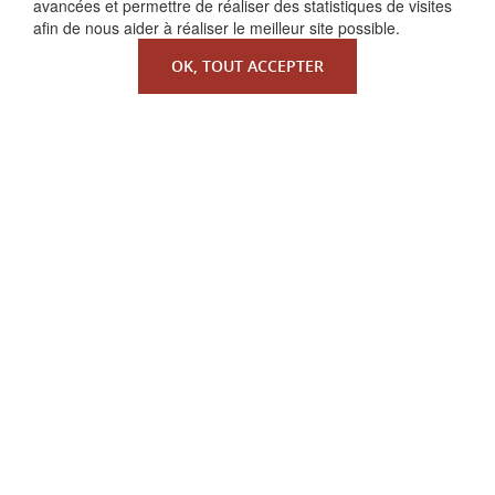
avancées et permettre de réaliser des statistiques de visites
afin de nous aider à réaliser le meilleur site possible.
OK, TOUT ACCEPTER
QUI SOMMES-NOUS ?
La Faculté de Droit canonique
Partenaires / mécènes
Liens utiles
MENTIONS LÉGALES
Copyright ©
Redfox.fr
| fourni par
Odoo
| Faculté de
Droit Canonique, tous droits réservés.