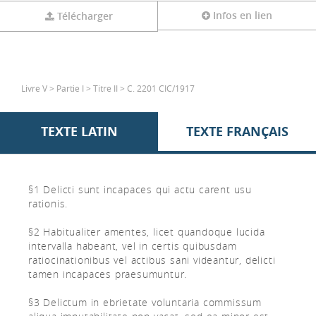
Infos en lien
Télécharger
Livre V > Partie I > Titre II > C. 2201 CIC/1917
TEXTE LATIN
TEXTE FRANÇAIS
§1 Delicti sunt incapaces qui actu carent usu
rationis.
§2 Habitualiter amentes, licet quandoque lucida
intervalla habeant, vel in certis quibusdam
ratiocinationibus vel actibus sani videantur, delicti
tamen incapaces praesumuntur.
§3 Delictum in ebrietate voluntaria commissum