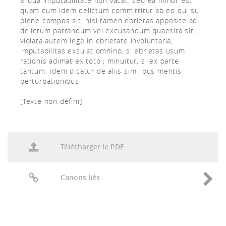
aliqua imputabilitate non vacat, sed ea minor est
quam cum idem delictum committitur ab eo qui sul
plene compos sit, nisi tamen ebrietas apposite ad
delictum patrandum vel excusandum quaesita sit ;
violata autem lege in ebrietate involuntaria,
imputabilitas exsulat omnino, si ebrietas usum
rationis adimat ex toto ; minuitur, si ex parte
tantum. Idem dicatur de aliis similibus mentis
perturbationibus.
[Texte non défini]
Télécharger le PDF
Canons liés