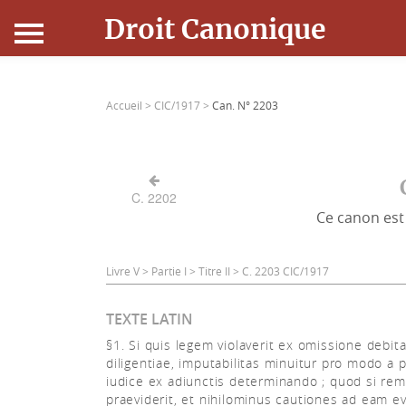
Droit Canonique
Accueil
Accueil >
CIC/1917 >
Can. N° 2203
Droit Canonique
Ressources
C. 2202
Ce canon est 
Actualités
Connexion
Livre V > Partie I > Titre II > C. 2203 CIC/1917
TEXTE LATIN
§1. Si quis legem violaverit ex omissione debit
diligentiae, imputabilitas minuitur pro modo a 
iudice ex adiunctis determinando ; quod si rem
praeviderit, et nihilominus cautiones ad eam e