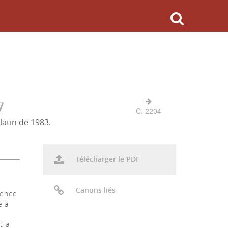
7
C. 2204
latin de 1983.
Télécharger le PDF
Canons liés
gence
e à
t a