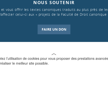
NOUS SOUTENIR
et vous offrir les textes canoniques traduits au plus près de leu
d’affecter celui-ci aux « projets de la Faculté de Droit canonique 
FAIRE UN DON
ptez l’utilisation de cookies pour vous proposer des prestations avancé
réaliser le meilleur site possible.
QUI SOMMES-NOUS ?
La Faculté de Droit canonique