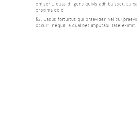
omiserit, quas diligens quivis adhibuisset, culp
proxima dolo.
§2. Casus fortuitus qui praevideri vel cui praev
occurri nequit, a qualibet imputabilitate eximit.