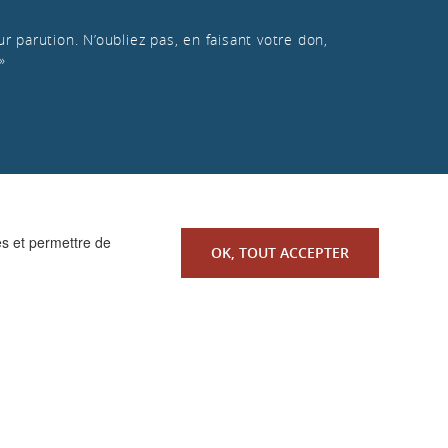
r parution. N’oubliez pas, en faisant votre don,
»
es et permettre de
OK, TOUT ACCEPTER