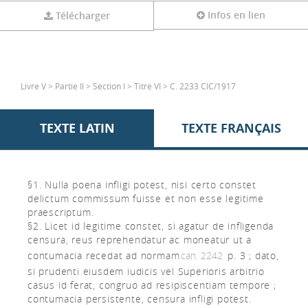
Infos en lien
Télécharger
Livre V > Partie II > Section I > Titre VI > C. 2233 CIC/1917
TEXTE LATIN
TEXTE FRANÇAIS
§1. Nulla poena infligi potest, nisi certo constet
delictum commissum fuisse et non esse legitime
praescriptum.
§2. Licet id legitime constet, si agatur de infligenda
censura, reus reprehendatur ac moneatur ut a
contumacia recedat ad normam
can. 2242
p. 3 ; dato,
si prudenti eiusdem iudicis vel Superioris arbitrio
casus id ferat, congruo ad resipiscentiam tempore ;
contumacia persistente, censura infligi potest.