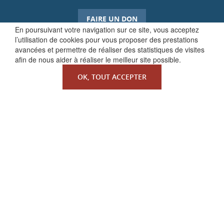
FAIRE UN DON
En poursuivant votre navigation sur ce site, vous acceptez
l’utilisation de cookies pour vous proposer des prestations
avancées et permettre de réaliser des statistiques de visites
afin de nous aider à réaliser le meilleur site possible.
OK, TOUT ACCEPTER
QUI SOMMES-NOUS ?
La Faculté de Droit canonique
Partenaires / mécènes
Liens utiles
MENTIONS LÉGALES