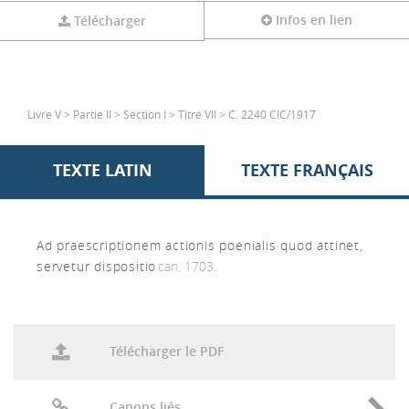
Infos en lien
Télécharger
Livre V > Partie II > Section I > Titre VII > C. 2240 CIC/1917
TEXTE LATIN
TEXTE FRANÇAIS
Ad praescriptionem actionis poenialis quod attinet,
servetur dispositio
can. 1703.
Télécharger le PDF
Canons liés