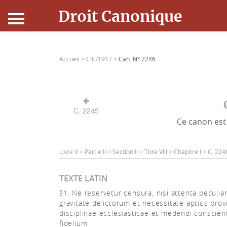
Droit Canonique
Accueil
Accueil >
CIC/1917 >
Can. N° 2246
Droit Canonique
Ressources
C. 2245
Ce canon est 
Actualités
Connexion
Livre V > Partie II > Section II > Titre VIII > Chapitre I > C. 2
TEXTE LATIN
§1. Ne reservetur censura, nisi attenta peculiar
gravitate delictorum et necessitate aptius prov
disciplinae ecclesiasticae et medendi conscient
fidelium.