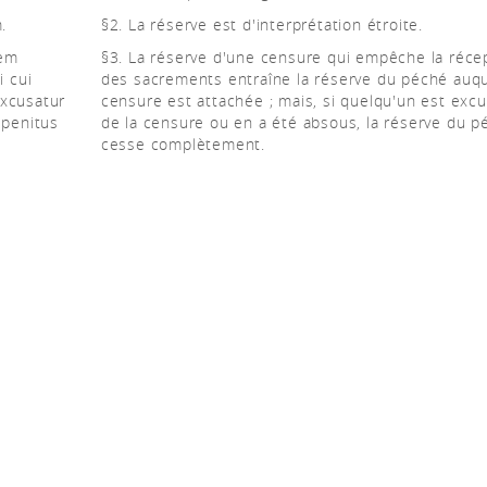
.
§2. La réserve est d'interprétation étroite.
nem
§3. La réserve d'une censure qui empêche la réce
 cui
des sacrements entraîne la réserve du péché auqu
excusatur
censure est attachée ; mais, si quelqu'un est exc
 penitus
de la censure ou en a été absous, la réserve du p
cesse complètement.