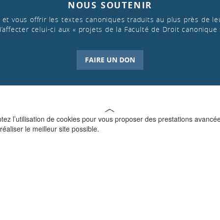
NOUS SOUTENIR
et vous offrir les textes canoniques traduits au plus près de leu
d’affecter celui-ci aux « projets de la Faculté de Droit canonique 
FAIRE UN DON
ptez l’utilisation de cookies pour vous proposer des prestations avancé
réaliser le meilleur site possible.
QUI SOMMES-NOUS ?
La Faculté de Droit canonique