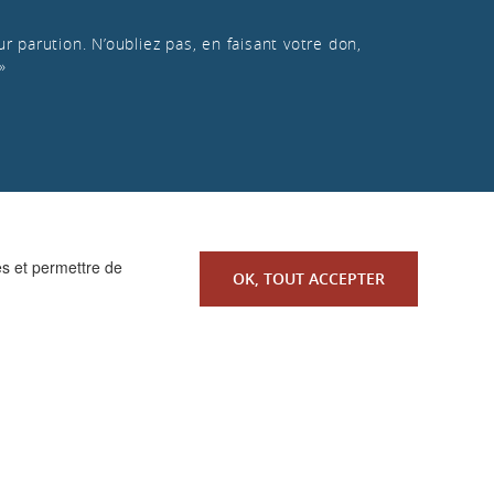
r parution. N’oubliez pas, en faisant votre don,
»
es et permettre de
OK, TOUT ACCEPTER