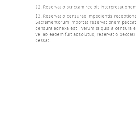
§2. Reservatio strictam recipit interpretationem
§3. Reservatio censurae impedientis receptio
Sacramentorum importat reservationem peccati
censura adnexa est ; verum si quis a censura 
vel ab eadem fuit absolutus, reservatio peccati
cessat.