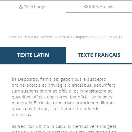
Infos en lien
Télécharger
Livre V > Partie II > Section II > Titre IX > Chapitre II > C. 2303 CIC/1917
TEXTE LATIN
TEXTE FRANÇAIS
§1 Depositio, firmis obligationibus e suscepto
ordine exortis et privilegiis clericalibus, secumfert
tum suspensionem ab officio, et inhabilitatem ad
quaelibet officia, dignitates, beneficia, pensiones,
munera in Ecclesia, tum etiam privationem illorum
quae reus habeat, licet eorum titulo fuerit
ordinatus.
§2 Sed hoc ultimo in casu, si clericus vere indigeat,