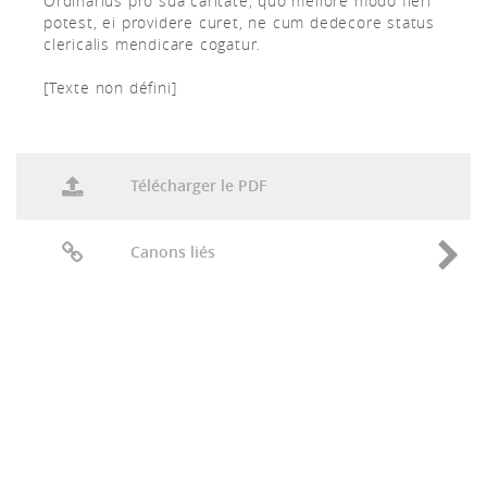
Ordinarius pro sua caritate, quo meliore modo fieri
potest, ei providere curet, ne cum dedecore status
clericalis mendicare cogatur.
[Texte non défini]
Télécharger le PDF
Canons liés