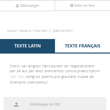
Infos en lien
Télécharger
Livre V > Partie III > Titre XVII > C. 2380 CIC/1917
TEXTE LATIN
TEXTE FRANÇAIS
Clerici vel religiosi mercaturam vel negotiationem
per se aut per alios exercentes contra praescriptum
can. 142
, congruis poenis pro gravitate culpae ab
Ordinario coerceantur.
Télécharger le PDF