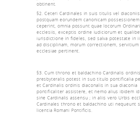
obtinent.
§2. Ceteri Cardinales in suis titulis vel diaconiis
postquam eorundem canonicam possessionem
ceperint, omnia possunt quae locorum Ordinarii
ecclesiis, exceptis ordine iudiciorum et qualibe
iurisdictione in fideles, sed salva potestate in 
ad disciplinam, morum correctionem, servitium
ecclesiae pertinent.
§3. Cum throno et baldachino Cardinalis ordini
presbyteralis potest in suo titulo pontificalia p
et Cardinalis ordinis diaconalis in sua diaconia
pontificaliter assistere, et nemo alius ibidem i
sine Cardinalis assensu ; in aliis vero Urbis eccl
Cardinales throno et baldachino uti nequeunt 
licentia Romani Pontificis.