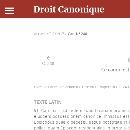
Droit Canonique
Accueil
Accueil >
CIC/1917 >
Can. N° 240
Droit Canonique
Ressources
C. 239
Ce canon est 
Actualités
Connexion
Livre II > Partie I > Section II > Titre VII > Chapitre III > C. 2
TEXTE LATIN
§1. Cardinalis ad sedem suburbicariam promotu
eiusdem possessionem canonice immissus est
Episcopus suae dioecesis, eaque potestate in
pollet, quam Episcopi residentiales in propria 