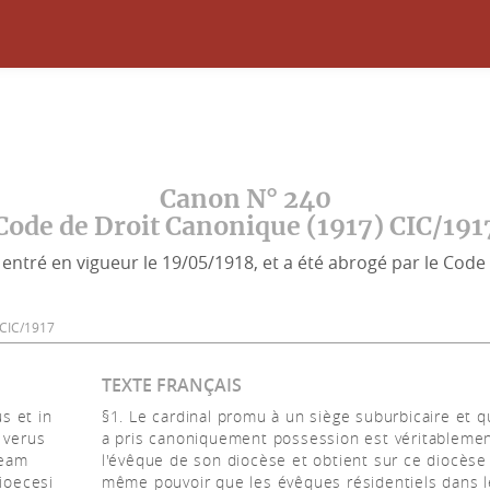
Canon N° 240
Code de Droit Canonique (1917) CIC/191
entré en vigueur le 19/05/1918, et a été abrogé par le Code 
40 CIC/1917
TEXTE FRANÇAIS
s et in
§1. Le cardinal promu à un siège suburbicaire et q
 verus
a pris canoniquement possession est véritableme
 eam
l'évêque de son diocèse et obtient sur ce diocèse
dioecesi
même pouvoir que les évêques résidentiels dans l