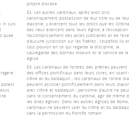
propre diocèse.
,
§2. Les autres cardinaux, après avoir pris
canoniquement possession de leur titre ou de leu
 in suis
diaconie, y exercent tous les droits que les Ordina
t
des lieux exercent dans leurs église, à l'exception
iis quae
l'accomplissement des actes judiciaires et de l'exe
d'aucune juridiction sur les fidèles ; toutefois ils o
tout pouvoir en ce qui regarde la discipline, la
sauvegarde des bonnes moeurs et le service de le
église.
s
§3. Les cardinaux de l'ordres des prêtres peuvent 
eragere
des offices pontificaux dans leurs titres, en usant
trône et du baldaquin ; les cardinaux de l'ordre di
d potest
peuvent assister pontificalement dans leurs diacon
esiis
avec trône et baldaquin ; personne d'autre ne peut
sine
sans le consentement du cardinal, agir de même 
les dites églises. Dans les autres églises de Rome,
cardinaux ne peuvent user du trône et du baldaqu
sans la permission du Pontife romain.