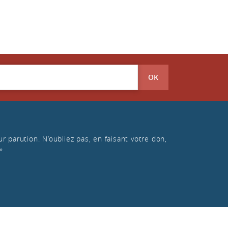
OK
r parution. N’oubliez pas, en faisant votre don,
»