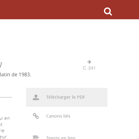
7
C. 241
latin de 1983.
Télécharger le PDF
Canons liés
ui en
nt
 le
eur
Textes en lien