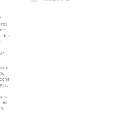
r
ires
 de
rcice
nt
ur
faire
 du
aconal
ies,
,
dans
 les
in