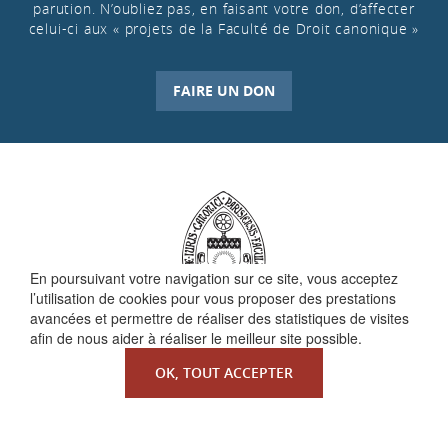
parution. N’oubliez pas, en faisant votre don, d’affecter
celui-ci aux « projets de la Faculté de Droit canonique »
FAIRE UN DON
En poursuivant votre navigation sur ce site, vous acceptez
l’utilisation de cookies pour vous proposer des prestations
avancées et permettre de réaliser des statistiques de visites
afin de nous aider à réaliser le meilleur site possible.
QUI SOMMES-NOUS ?
OK, TOUT ACCEPTER
La Faculté de Droit canonique
Partenaires / mécènes