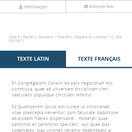
Infos en lien
Télécharger
Livre II > Partie I > Section II > Titre VII > Chapitre IV > Article I > C. 250
CIC/1917
TEXTE LATIN
TEXTE FRANÇAIS
§1 Congregationi Coneilii ea pars negotiorum est
commissa, quae ad universam disciplinam cleri
saecularis populique christiani refertur.
§2 Quamobrem ipsius est curare ut christianae
vitae praecepta serventur, cum facultate opportune
ab eisdem fideles dispensandi ; moderari quae
parochos et canonicos spectant ; aut quae pias
sodalitates, pias uniones (etiamsi dependeant a