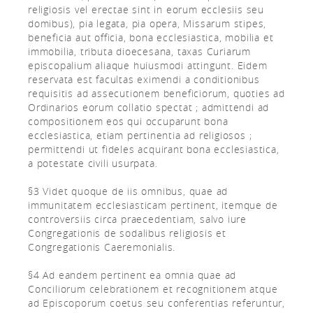
religiosis vel erectae sint in eorum ecclesiis seu
domibus), pia legata, pia opera, Missarum stipes,
beneficia aut officia, bona ecclesiastica, mobilia et
immobilia, tributa dioecesana, taxas Curiarum
episcopalium aliaque huiusmodi attingunt. Eidem
reservata est facultas eximendi a conditionibus
requisitis ad assecutionem beneficiorum, quoties ad
Ordinarios eorum collatio spectat ; admittendi ad
compositionem eos qui occuparunt bona
ecclesiastica, etiam pertinentia ad religiosos ;
permittendi ut fideles acquirant bona ecclesiastica,
a potestate civili usurpata.
§3 Videt quoque de iis omnibus, quae ad
immunitatem ecclesiasticam pertinent, itemque de
controversiis circa praecedentiam, salvo iure
Congregationis de sodalibus religiosis et
Congregationis Caeremonialis.
§4 Ad eandem pertinent ea omnia quae ad
Conciliorum celebrationem et recognitionem atque
ad Episcoporum coetus seu conferentias referuntur,