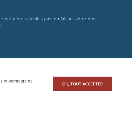
r parution. N’oubliez pas, en faisant votre don,
»
es et permettre de
OK, TOUT ACCEPTER