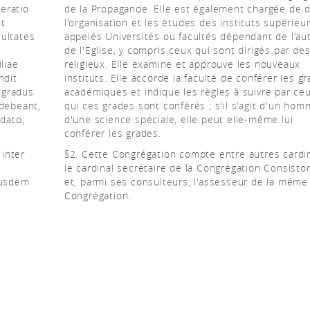
eratio
de la Propagande. Elle est également chargée de d
nt
l'organisation et les études des instituts supérieu
cultates
appelés Universités ou facultés dépendant de l'aut
de l'Eglise, y compris ceux qui sont dirigés par de
liae
religieux. Elle examine et approuve les nouveaux
ndit
instituts. Elle accorde la faculté de conférer les g
 gradus
académiques et indique les règles à suivre par ce
 debeant,
qui ces grades sont conférés ; s'il s'agit d'un ho
ndato,
d'une science spéciale, elle peut elle-même lui
conférer les grades.
inter
§2. Cette Congrégation compte entre autres cardi
le cardinal secrétaire de la Congrégation Consistor
iusdem
et, parmi ses consulteurs, l'assesseur de la même
Congrégation.