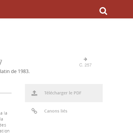
7
C. 257
latin de 1983.
Télécharger le PDF
Canons liés
a la
la
udes
ation