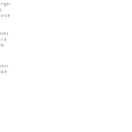
iriger
rs
orité
s
rades
ux à
mme
naux
iale