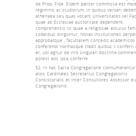
de Prop. Fide. Eidem pariter commissa est mod
regiminis ac studiorum, in quibus versari debe
athenaea seu quas vocant Universitates vel Fa
quae ab Ecclesiae auctoritate dependent,
comprehensis iis quae a religiosae alicuius fami
sodalibus diriguntur. Novas institutiones perpe
approbatque ; facultatem concedit academicos
conferendi normasque tradit quibus ii conferri
et, ubi agitur de viro singulari doctrina comme
potest eos ipsa conferre.
§2. In hac Sacra Congregatione connumerantur 
alios Cardinales Secretarius Congregationis
Consistorialis et inter Consultores Assessor e
Congregationis.