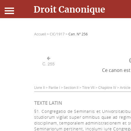
Droit Canonique
Accueil
Accueil >
CIC/1917 >
Can. N° 256
Droit Canonique
Ressources
C. 255
Ce canon est 
Actualités
Connexion
Livre II > Partie I > Section II > Titre VII > Chapitre IV > Artic
TEXTE LATIN
§1. Congregatio de Seminariis et Univorsitatibu
studiorum vigilat super omnibus quae ad regim
disciplinam, temporalem administrationem et s
Seminariorum pertinent, incolumi iure Congreg