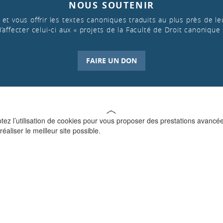
NOUS SOUTENIR
et vous offrir les textes canoniques traduits au plus près de leu
d’affecter celui-ci aux « projets de la Faculté de Droit canonique 
FAIRE UN DON
ptez l’utilisation de cookies pour vous proposer des prestations avancé
réaliser le meilleur site possible.
QUI SOMMES-NOUS ?
La Faculté de Droit canonique