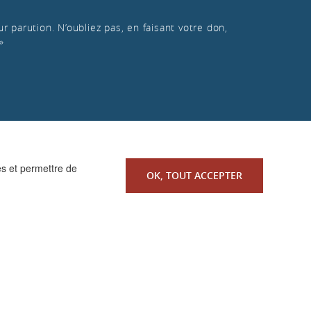
r parution. N’oubliez pas, en faisant votre don,
»
es et permettre de
OK, TOUT ACCEPTER