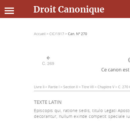
Droit Canonique
Accueil
Accueil >
CIC/1917 >
Can. N° 270
Droit Canonique
Ressources
C. 269
Ce canon est 
Actualités
Connexion
Livre II > Partie I > Section II > Titre VII > Chapitre V > C. 27
TEXTE LATIN
Episcopis qui, ratione sedis, titulo Legati Aposto
decorantur, nullum exinde competit speciale iu