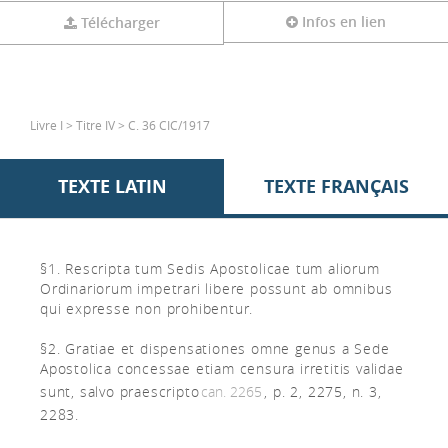
Infos en lien
Télécharger
Livre I > Titre IV > C. 36 CIC/1917
TEXTE LATIN
TEXTE FRANÇAIS
§1. Rescripta tum Sedis Apostolicae tum aliorum
Ordinariorum impetrari libere possunt ab omnibus
qui expresse non prohibentur.
§2. Gratiae et dispensationes omne genus a Sede
Apostolica concessae etiam censura irretitis validae
sunt, salvo praescripto
can. 2265
, p. 2, 2275, n. 3,
2283.