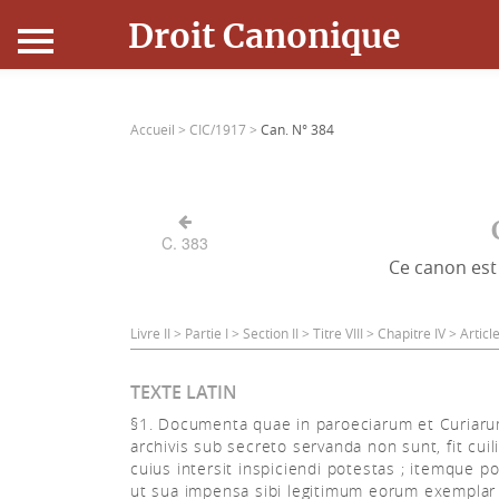
Droit Canonique
Accueil
Accueil >
CIC/1917 >
Can. N° 384
Droit Canonique
Ressources
C. 383
Ce canon est 
Actualités
Connexion
Livre II > Partie I > Section II > Titre VIII > Chapitre IV > Artic
TEXTE LATIN
§1. Documenta quae in paroeciarum et Curiar
archivis sub secreto servanda non sunt, fit cuil
cuius intersit inspiciendi potestas ; itemque p
ut sua impensa sibi legitimum eorum exemplar