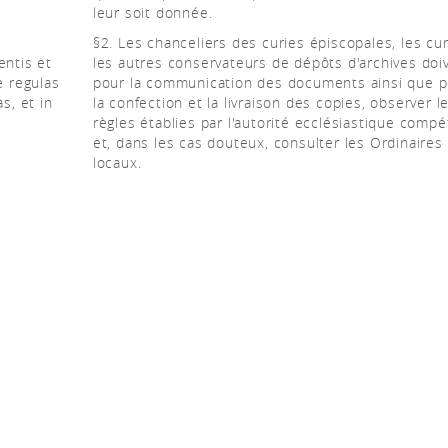
leur soit donnée.
§2. Les chanceliers des curies épiscopales, les cu
ntis et
les autres conservateurs de dépôts d'archives doi
 regulas
pour la communication des documents ainsi que 
s, et in
la confection et la livraison des copies, observer l
règles établies par l'autorité ecclésiastique comp
et, dans les cas douteux, consulter les Ordinaires
locaux.