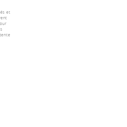
rés et
vent
pour
es
étente