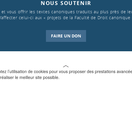
NOUS SOUTENIR
et vous offrir les textes canoniques traduits au plus près de leu
d’affecter celui-ci aux « projets de la Faculté de Droit canonique 
FAIRE UN DON
ptez l’utilisation de cookies pour vous proposer des prestations avancé
réaliser le meilleur site possible.
QUI SOMMES-NOUS ?
La Faculté de Droit canonique