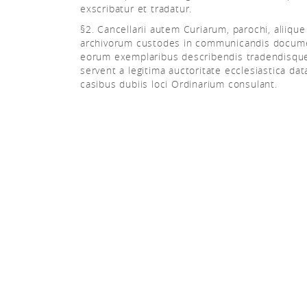
exscribatur et tradatur.
§2. Cancellarii autem Curiarum, parochi, aliique
archivorum custodes in communicandis docume
eorum exemplaribus describendis tradendisque
servent a legitima auctoritate ecclesiastica data
casibus dubiis loci Ordinarium consulant.