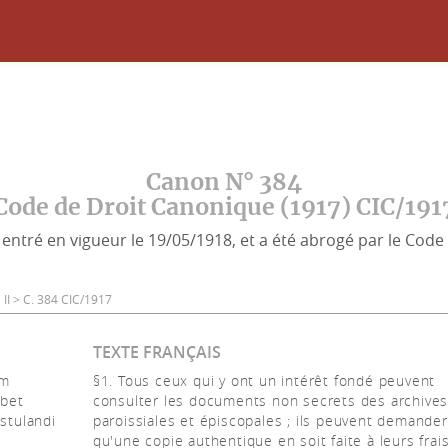
Canon N° 384
Code de Droit Canonique (1917) CIC/191
entré en vigueur le 19/05/1918, et a été abrogé par le Code 
le II > C. 384 CIC/1917
TEXTE FRANÇAIS
um
§1. Tous ceux qui y ont un intérêt fondé peuvent
ibet
consulter les documents non secrets des archive
ostulandi
paroissiales et épiscopales ; ils peuvent demander
qu'une copie authentique en soit faite à leurs frai