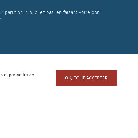
r parution. N’oubliez pas, en faisant votre don,
»
es et permettre de
OK, TOUT ACCEPTER