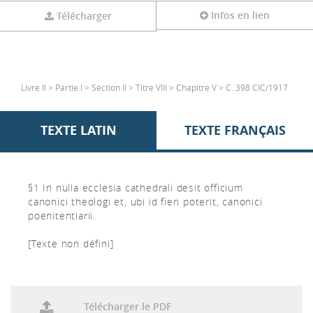
Infos en lien
Télécharger
Livre II > Partie I > Section II > Titre VIII > Chapitre V > C. 398 CIC/1917
TEXTE LATIN
TEXTE FRANÇAIS
§1 In nulla ecclesia cathedrali desit officium
canonici theologi et, ubi id fieri poterit, canonici
poenitentiarii.
[Texte non défini]
Télécharger le PDF