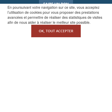
FAIRE UN DON
En poursuivant votre navigation sur ce site, vous acceptez
l’utilisation de cookies pour vous proposer des prestations
avancées et permettre de réaliser des statistiques de visites
afin de nous aider à réaliser le meilleur site possible.
OK, TOUT ACCEPTER
QUI SOMMES-NOUS ?
La Faculté de Droit canonique
Partenaires / mécènes
Liens utiles
MENTIONS LÉGALES