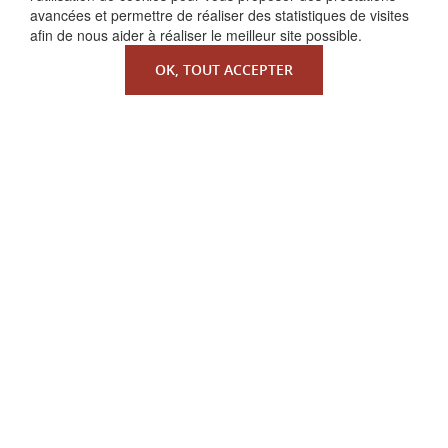
avancées et permettre de réaliser des statistiques de visites
afin de nous aider à réaliser le meilleur site possible.
OK, TOUT ACCEPTER
QUI SOMMES-NOUS ?
La Faculté de Droit canonique
Partenaires / mécènes
Liens utiles
MENTIONS LÉGALES