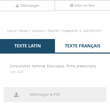
Infos en lien
Télécharger
Livre II > Partie I > Section II > Titre VIII > Chapitre VI > C. 424 CIC/1917
TEXTE LATIN
TEXTE FRANÇAIS
Consultores nominat Episcopus, firmo praescripto
can. 426.
Télécharger le PDF