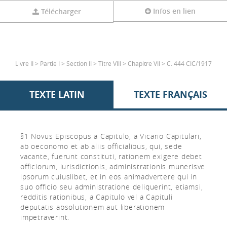
Infos en lien
Télécharger
Livre II > Partie I > Section II > Titre VIII > Chapitre VII > C. 444 CIC/1917
TEXTE LATIN
TEXTE FRANÇAIS
§1 Novus Episcopus a Capitulo, a Vicario Capitulari,
ab oeconomo et ab aliis officialibus, qui, sede
vacante, fuerunt constituti, rationem exigere debet
officiorum, iurisdictionis, administrationis munerisve
ipsorum cuiuslibet, et in eos animadvertere qui in
suo officio seu administratione deliquerint, etiamsi,
redditis rationibus, a Capitulo vel a Capituli
deputatis absolutionem aut liberationem
impetraverint.