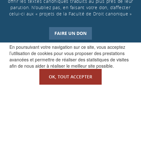
offrir les textes canoniques traduits au plus près de leur
parution. N’oubliez pas, en faisant votre don, d’affecter
celui-ci aux « projets de la Faculté de Droit canonique »
FAIRE UN DON
En poursuivant votre navigation sur ce site, vous acceptez
l’utilisation de cookies pour vous proposer des prestations
avancées et permettre de réaliser des statistiques de visites
afin de nous aider à réaliser le meilleur site possible.
OK, TOUT ACCEPTER
QUI SOMMES-NOUS ?
La Faculté de Droit canonique
Partenaires / mécènes