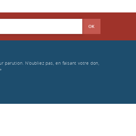
OK
r parution. N’oubliez pas, en faisant votre don,
»