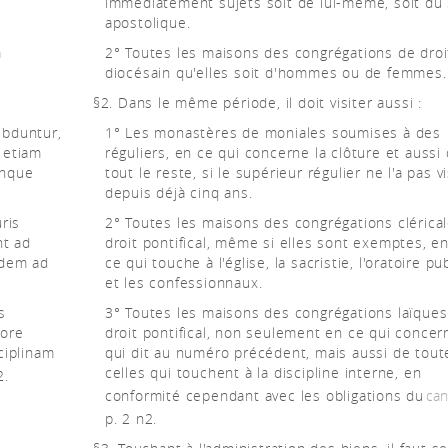
immédiatement sujets soit de lui-même, soit du
apostolique.
m
2° Toutes les maisons des congrégations de droi
diocésain qu'elles soit d'hommes ou de femmes.
§2. Dans le même période, il doit visiter aussi :
ubduntur,
1° Les monastères de moniales soumises à des
 etiam
réguliers, en ce qui concerne la clôture et aussi
inque
tout le reste, si le supérieur régulier ne l'a pas vi
depuis déjà cinq ans.
ris
2° Toutes les maisons des congrégations clérica
nt ad
droit pontifical, même si elles sont exemptes, en
edem ad
ce qui touche à l'église, la sacristie, l'oratoire pu
et les confessionnaux.
s
3° Toutes les maisons des congrégations laïques
iore
droit pontifical, non seulement en ce qui concer
ciplinam
qui dit au numéro précédent, mais aussi de tout
celles qui touchent à la discipline interne, en
2.
conformité cependant avec les obligations du
can
p. 2 n2.