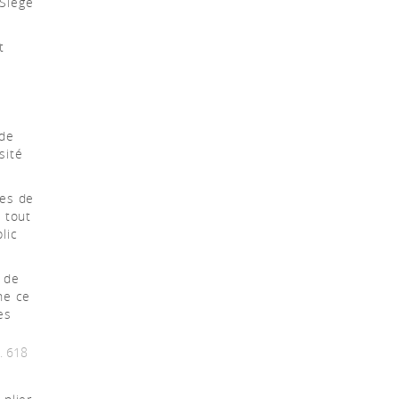
 Siège
t
 de
sité
les de
 tout
blic
 de
ne ce
es
. 618