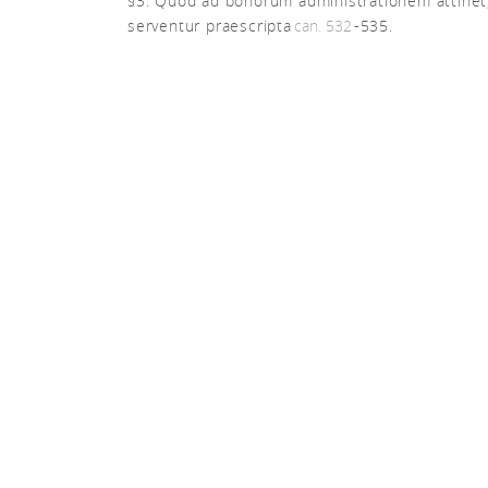
§3. Quod ad bonorum administrationem attinet
serventur praescripta
can. 532
-535.