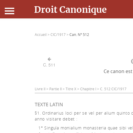
Droit Canonique
Accueil
Accueil >
CIC/1917 >
Can. N° 512
Droit Canonique
Ressources
C. 511
Ce canon est 
Actualités
Connexion
Livre II > Partie II > Titre X > Chapitre I > C. 512 CIC/1917
TEXTE LATIN
§1. Ordinarius loci per se vel per alium quinto
anno visitare debet :
1° Singula monialium monasteria quae sibi ve