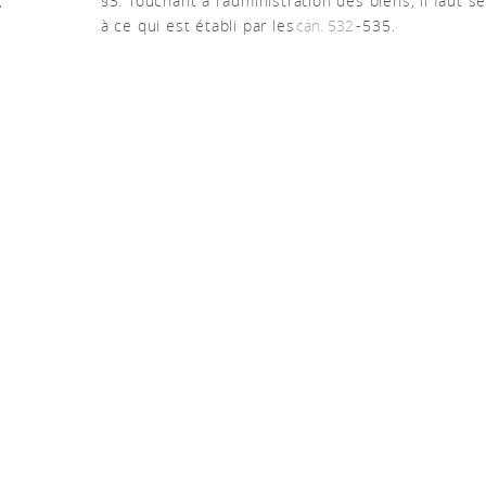
,
§3. Touchant à l'administration des biens, il faut se
à ce qui est établi par les
can. 532
-535.