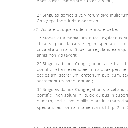
Apostolicae immediate subiecta sunt ;
2° Singulas domos sive virorum sive mulieru
Congregationis iuris dioecesani.
§2. Visitare quoque eodem tempore debet :
1° Monasteria monialium, quae regularibus s
circa ea quae clausurae legem spectant ; imo
circa alia omnia, si Superior regularis ea a qu
annis non visitaverit ;
2° Singulas domos Congregationis clericalis iu
pontificii etiam exemptae, in iis quae pertine
ecclesiam, sacrarium, oratorium publicum, s
sacramentum poenitentiae ;
3° Singulas domos Congregationis laicalis iuri
pontificii non solum in iis, de quibus in super
numero, sed etiam in aliis, quae internam dis
spectant, ad normam tamen
can. 618
, p. 2, n. 