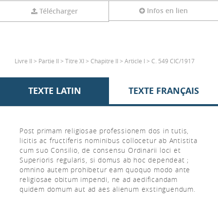
Infos en lien
Télécharger
Livre II > Partie II > Titre XI > Chapitre II > Article I > C. 549 CIC/1917
TEXTE LATIN
TEXTE FRANÇAIS
Post primam religiosae professionem dos in tutis,
licitis ac fructiferis nominibus collocetur ab Antistita
cum suo Consilio, de consensu Ordinarii loci et
Superioris regularis, si domus ab hoc dependeat ;
omnino autem prohibetur eam quoquo modo ante
religiosae obitum impendi, ne ad aedificandam
quidem domum aut ad aes alienum exstinguendum.