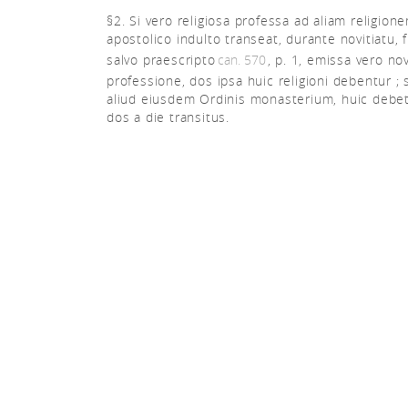
§2. Si vero religiosa professa ad aliam religion
apostolico indulto transeat, durante novitiatu, 
salvo praescripto
can. 570
, p. 1, emissa vero no
professione, dos ipsa huic religioni debentur ; 
aliud eiusdem Ordinis monasterium, huic debet
dos a die transitus.