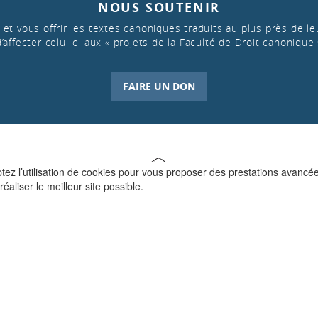
NOUS SOUTENIR
et vous offrir les textes canoniques traduits au plus près de leu
d’affecter celui-ci aux « projets de la Faculté de Droit canonique 
FAIRE UN DON
ptez l’utilisation de cookies pour vous proposer des prestations avancé
réaliser le meilleur site possible.
QUI SOMMES-NOUS ?
La Faculté de Droit canonique