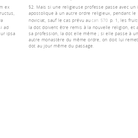
em ex
§2. Mais si une religieuse professe passe avec un 
fructus,
apostolique à un autre ordre religieux, pendant le
va
noviciat, sauf le cas prévu au
can. 570
p. 1, les frui
si ad
la dot doivent être remis à la nouvelle religion, et
ur ipsa
sa profession, la dot elle même ; si elle passe à u
autre monastère du même ordre, on doit lui remet
dot au jour même du passage.