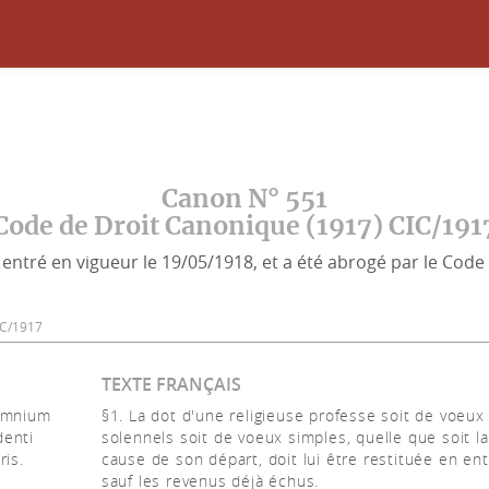
Canon N° 551
Code de Droit Canonique (1917) CIC/191
entré en vigueur le 19/05/1918, et a été abrogé par le Code 
CIC/1917
TEXTE FRANÇAIS
lemnium
§1. La dot d'une religieuse professe soit de voeux
denti
solennels soit de voeux simples, quelle que soit la
ris.
cause de son départ, doit lui être restituée en ent
sauf les revenus déjà échus.