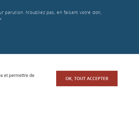
r parution. N’oubliez pas, en faisant votre don,
»
es et permettre de
OK, TOUT ACCEPTER