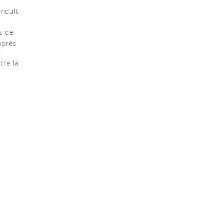
indult
ts de
 après
n
tre la