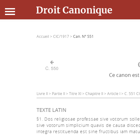
Droit Canonique
Accueil
Accueil >
CIC/1917 >
Can. N° 551
Droit Canonique
Ressources
C. 550
Ce canon est 
Actualités
Connexion
Livre II > Partie II > Titre XI > Chapitre II > Article I > C. 551 
TEXTE LATIN
§1. Dos religiosae professae sive votorum sol
sive votorum simplicium quavis de causa disce
integra restituenda est sine fructibus iam matu